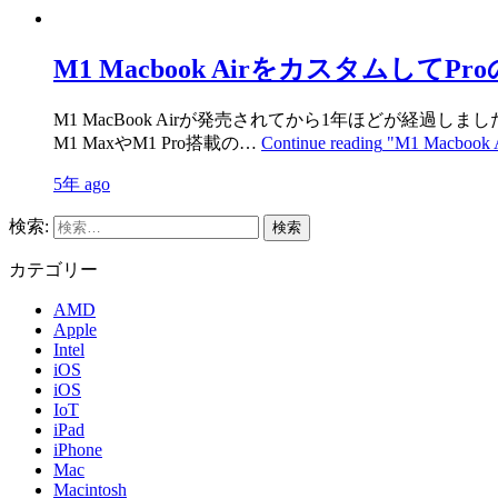
M1 Macbook Airをカスタムし
M1 MacBook Airが発売されてから1年ほどが経過
M1 MaxやM1 Pro搭載の…
Continue reading
"M1 Macb
5年 ago
検索:
カテゴリー
AMD
Apple
Intel
iOS
iOS
IoT
iPad
iPhone
Mac
Macintosh