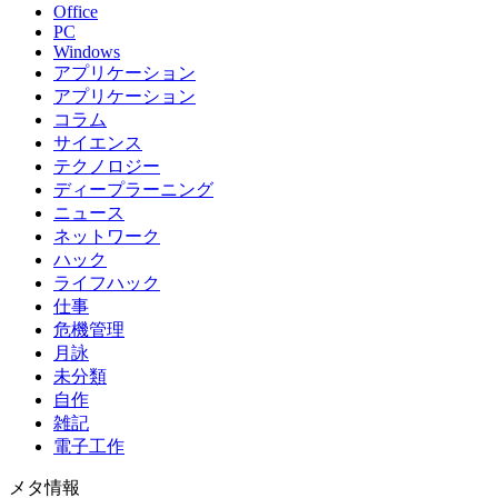
Office
PC
Windows
アプリケーション
アプリケーション
コラム
サイエンス
テクノロジー
ディープラーニング
ニュース
ネットワーク
ハック
ライフハック
仕事
危機管理
月詠
未分類
自作
雑記
電子工作
メタ情報