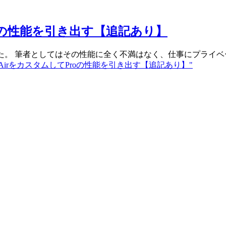
てProの性能を引き出す【追記あり】
しました。 筆者としてはその性能に全く不満はなく、仕事にプライベー
ook AirをカスタムしてProの性能を引き出す【追記あり】"