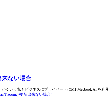
更新出来ない場合
よね。 かくいう私もビジネスにプライベートにM1 Macbook Air
n搭載Macでzoomが更新出来ない場合"