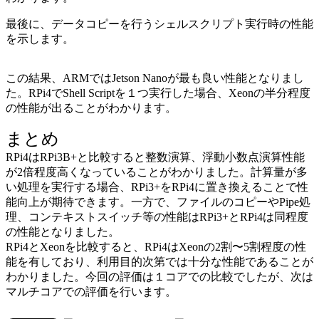
最後に、データコピーを行うシェルスクリプト実行時の性能
を示します。
この結果、ARMではJetson Nanoが最も良い性能となりまし
た。RPi4でShell Scriptを１つ実行した場合、Xeonの半分程度
の性能が出ることがわかります。
まとめ
RPi4はRPi3B+と比較すると整数演算、浮動小数点演算性能
が2倍程度高くなっていることがわかりました。計算量が多
い処理を実行する場合、RPi3+をRPi4に置き換えることで性
能向上が期待できます。一方で、ファイルのコピーやPipe処
理、コンテキストスイッチ等の性能はRPi3+とRPi4は同程度
の性能となりました。
RPi4とXeonを比較すると、RPi4はXeonの2割〜5割程度の性
能を有しており、利用目的次第では十分な性能であることが
わかりました。今回の評価は１コアでの比較でしたが、次は
マルチコアでの評価を行います。