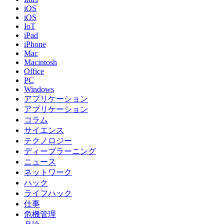
iOS
iOS
IoT
iPad
iPhone
Mac
Macintosh
Office
PC
Windows
アプリケーション
アプリケーション
コラム
サイエンス
テクノロジー
ディープラーニング
ニュース
ネットワーク
ハック
ライフハック
仕事
危機管理