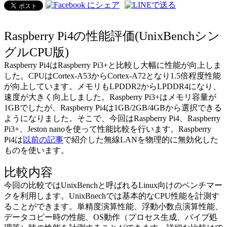
Raspberry Pi4の性能評価(UnixBenchシン
グルCPU版)
Raspberry Pi4はRaspberry Pi3+と比較し大幅に性能が向上しま
した。CPUはCortex-A53からCortex-A72となり1.5倍程度性能
が向上しています。メモリもLPDDR2からLPDDR4になり、
速度が大きく向上しました。Raspberry Pi3+はメモリ容量が
1GBでしたが、Raspberry Pi4は1GB/2GB/4GBから選択できる
ようになりました。そこで、今回はRaspberry Pi4、Raspberry
Pi3+、Jeston nanoを使って性能比較を行います。Raspberry
Pi4は
以前の記事
で紹介した無線LANを物理的に無効化した
ものを使います。
比較内容
今回の比較ではUnixBenchと呼ばれるLinux向けのベンチマー
クを利用します。UnixBnechでは基本的なCPU性能を計測す
ることができます。単精度演算性能、浮動小数点演算性能、
データコピー時の性能、OS動作（プロセス生成、パイプ処