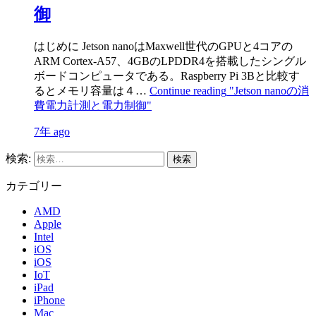
御
はじめに Jetson nanoはMaxwell世代のGPUと4コアの
ARM Cortex-A57、4GBのLPDDR4を搭載したシングル
ボードコンピュータである。Raspberry Pi 3Bと比較す
るとメモリ容量は４…
Continue reading
"Jetson nanoの消
費電力計測と電力制御"
7年 ago
検索:
カテゴリー
AMD
Apple
Intel
iOS
iOS
IoT
iPad
iPhone
Mac