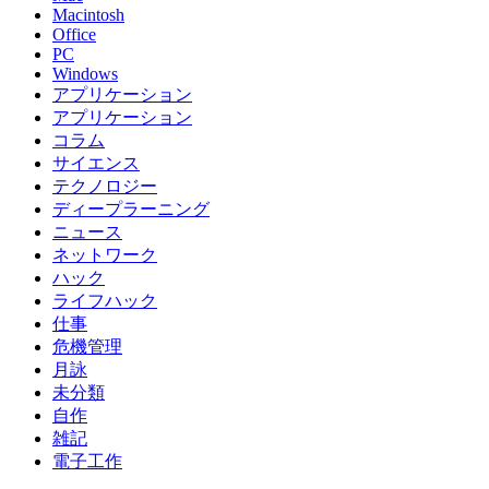
Macintosh
Office
PC
Windows
アプリケーション
アプリケーション
コラム
サイエンス
テクノロジー
ディープラーニング
ニュース
ネットワーク
ハック
ライフハック
仕事
危機管理
月詠
未分類
自作
雑記
電子工作