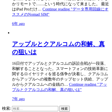
かリモートで……という時代になって来ました。 最近
はiPad Proだけ…
Continue reading
"データ専用回線にオ
ススメのNomad SIM"
6年 ago
アップルとクアルコムの和解、真
の狙いは
16日付でアップルとクアルコムの訴訟合戦が一段落、
和解することとなった。スマートフォンの技術革新に
関するロイヤリティを巡る係争が決着し、クアルコム
からアップルへの複数年のチップセット供給、アップ
ルからクアルコムへの金銭の…
Continue reading
"アッ
プルとクアルコムの和解、真の狙いは"
7年 ago
検索: