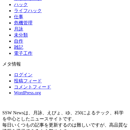
ハック
ライフハック
仕事
危機管理
月詠
未分類
自作
雑記
電子工作
メタ情報
ログイン
投稿フィード
コメントフィード
WordPress.org
SSW Newsは、月詠、えぴょ、ゆ、250によるテック、科学
を中心としたニュースサイトです。
毎日いくつもの記事を更新するのは難しいですが、高品質な