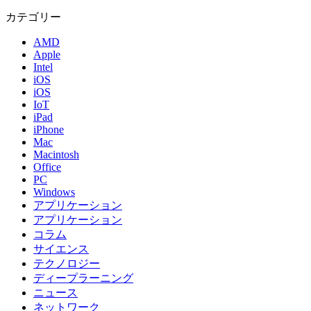
カテゴリー
AMD
Apple
Intel
iOS
iOS
IoT
iPad
iPhone
Mac
Macintosh
Office
PC
Windows
アプリケーション
アプリケーション
コラム
サイエンス
テクノロジー
ディープラーニング
ニュース
ネットワーク